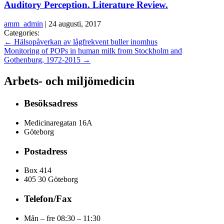
Auditory Perception. Literature Review.
amm_admin
|
24 augusti, 2017
Categories:
←
Hälsopåverkan av lågfrekvent buller inomhus
Monitoring of POPs in human milk from Stockholm and
Gothenburg, 1972-2015
→
Arbets- och miljömedicin
Besöksadress
Medicinaregatan 16A
Göteborg
Postadress
Box 414
405 30 Göteborg
Telefon/Fax
Mån – fre 08:30 – 11:30