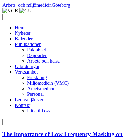
Arbets- och miljömedicin
Göteborg
Hem
Nyheter
Kalender
Publikationer
Faktablad
Rapporter
Arbete och hälsa
Utbildningar
Verksamhet
Forskning
Miljömedicin (VMC)
Arbetsmedicin
Personal
Lediga tjänster
Kontakt
Hitta till oss
The Importance of Low Frequency Masking on