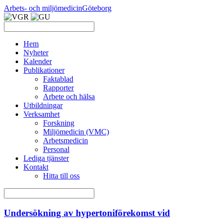
Arbets- och miljömedicin
Göteborg
Hem
Nyheter
Kalender
Publikationer
Faktablad
Rapporter
Arbete och hälsa
Utbildningar
Verksamhet
Forskning
Miljömedicin (VMC)
Arbetsmedicin
Personal
Lediga tjänster
Kontakt
Hitta till oss
Undersökning av hypertoniförekomst vid