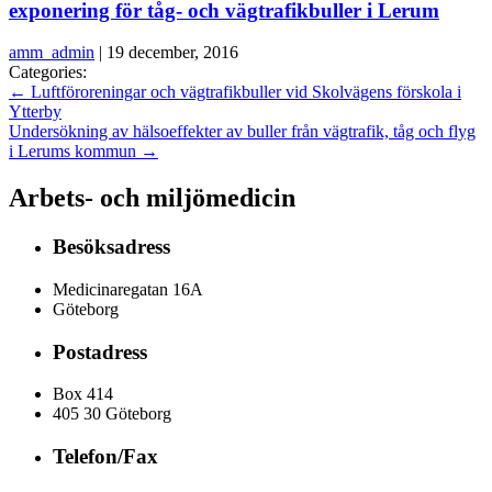
exponering för tåg- och vägtrafikbuller i Lerum
amm_admin
|
19 december, 2016
Categories:
←
Luftföroreningar och vägtrafikbuller vid Skolvägens förskola i
Ytterby
Undersökning av hälsoeffekter av buller från vägtrafik, tåg och flyg
i Lerums kommun
→
Arbets- och miljömedicin
Besöksadress
Medicinaregatan 16A
Göteborg
Postadress
Box 414
405 30 Göteborg
Telefon/Fax