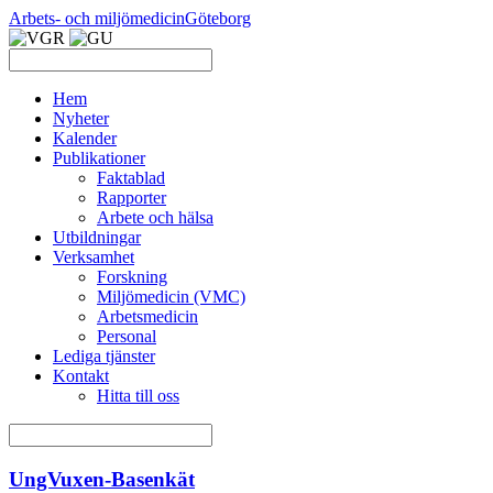
Arbets- och miljömedicin
Göteborg
Hem
Nyheter
Kalender
Publikationer
Faktablad
Rapporter
Arbete och hälsa
Utbildningar
Verksamhet
Forskning
Miljömedicin (VMC)
Arbetsmedicin
Personal
Lediga tjänster
Kontakt
Hitta till oss
UngVuxen-Basenkät