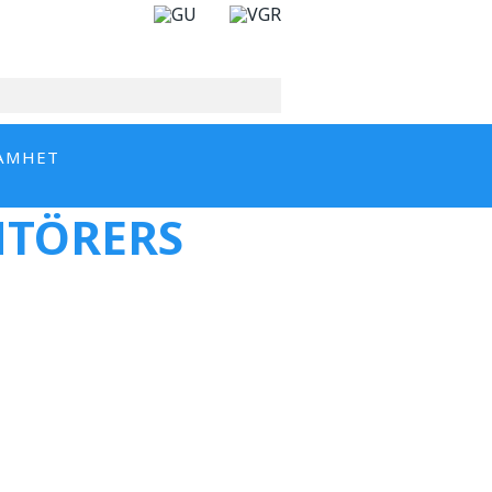
AMHET
NTÖRERS