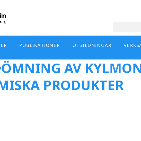
in
org
DER
PUBLIKATIONER
UTBILDNINGAR
VERKS
T
EDÖMNING AV KYLMO
MISKA PRODUKTER