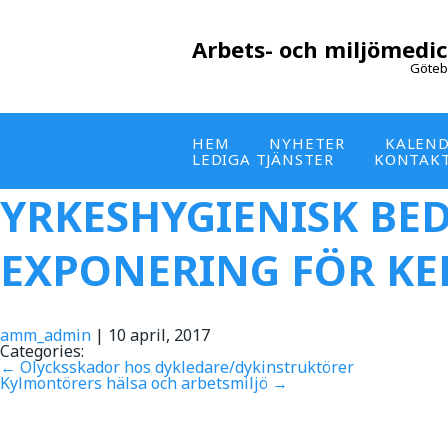
Arbets- och miljömedic
Göteb
HEM
NYHETER
KALEN
LEDIGA TJÄNSTER
KONTAK
YRKESHYGIENISK B
EXPONERING FÖR KE
amm_admin
|
10 april, 2017
Categories:
←
Olycksskador hos dykledare/dykinstruktörer
Kylmontörers hälsa och arbetsmiljö
→