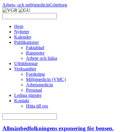
Arbets- och miljömedicin
Göteborg
Hem
Nyheter
Kalender
Publikationer
Faktablad
Rapporter
Arbete och hälsa
Utbildningar
Verksamhet
Forskning
Miljömedicin (VMC)
Arbetsmedicin
Personal
Lediga tjänster
Kontakt
Hitta till oss
Allmänbedfolkningens exponering för bensen,