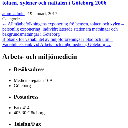
toluen, xylener och naftalen i Göteborg 2006
amm_admin
|
19 januari, 2017
Categories:
←
Allmänbefolkningens exponering frö bensen, toluen och xylen –
personlig exponering, individrelaterade stationära mätningar och
bakgrundsmätningar i Göteborg
Biobank för variabilitet av miljöföroreningar i blod och urin –
Variabilitetsbank vid Arbets- och miljömedicin, Göteborg
→
Arbets- och miljömedicin
Besöksadress
Medicinaregatan 16A
Göteborg
Postadress
Box 414
405 30 Göteborg
Telefon/Fax