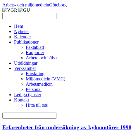
Arbets- och miljömedicin
Göteborg
Hem
Nyheter
Kalender
Publikationer
Faktablad
Rapporter
Arbete och hälsa
Utbildningar
Verksamhet
Forskning
Miljömedicin (VMC)
Arbetsmedicin
Personal
Lediga tjänster
Kontakt
Hitta till oss
Erfarenheter från undersökning av kylmontörer 199