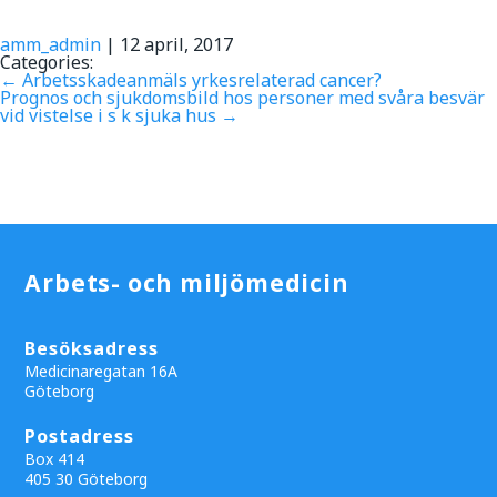
amm_admin
|
12 april, 2017
Categories:
←
Arbetsskadeanmäls yrkesrelaterad cancer?
Prognos och sjukdomsbild hos personer med svåra besvär
vid vistelse i s k sjuka hus
→
Arbets- och miljömedicin
Besöksadress
Medicinaregatan 16A
Göteborg
Postadress
Box 414
405 30 Göteborg