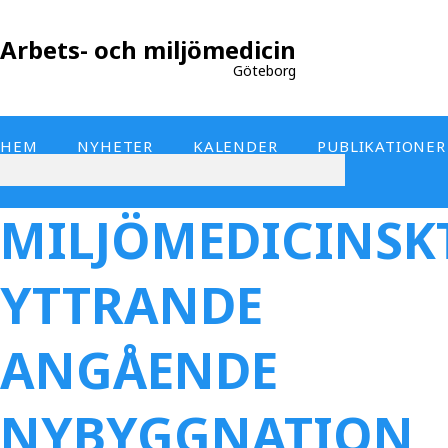
Arbets- och miljömedicin
Göteborg
HEM
NYHETER
KALENDER
PUBLIKATIONER
MILJÖMEDICINSK
YTTRANDE
ANGÅENDE
NYBYGGNATION