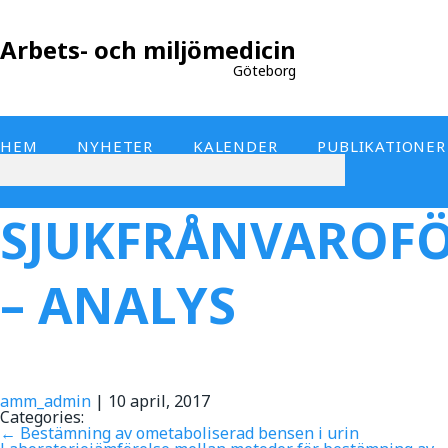
Arbets- och miljömedicin
Göteborg
HEM
NYHETER
KALENDER
PUBLIKATIONER
SJUKFRÅNVAROF
– ANALYS
amm_admin
|
10 april, 2017
Categories:
←
Bestämning av ometaboliserad bensen i urin