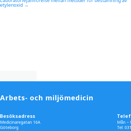
Laboratoriejämförelse mellan metoder för bestämning av
etylenoxid
→
Arbets- och miljömedicin
Besöksadress
Tele
Medicinaregatan 16A
Mån – f
Göteborg
Tel: 03