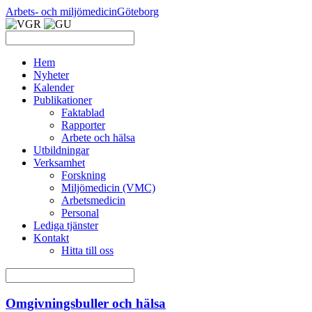
Arbets- och miljömedicin
Göteborg
Hem
Nyheter
Kalender
Publikationer
Faktablad
Rapporter
Arbete och hälsa
Utbildningar
Verksamhet
Forskning
Miljömedicin (VMC)
Arbetsmedicin
Personal
Lediga tjänster
Kontakt
Hitta till oss
Omgivningsbuller och hälsa