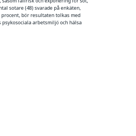
 såsom fallrisk och exponering för sot,
ntal sotare (48) svarade på enkäten,
procent, bör resultaten tolkas med
s psykosociala arbetsmiljö och hälsa