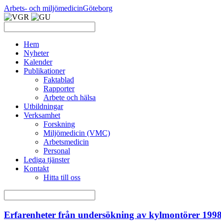
Arbets- och miljömedicin
Göteborg
Hem
Nyheter
Kalender
Publikationer
Faktablad
Rapporter
Arbete och hälsa
Utbildningar
Verksamhet
Forskning
Miljömedicin (VMC)
Arbetsmedicin
Personal
Lediga tjänster
Kontakt
Hitta till oss
Erfarenheter från undersökning av kylmontörer 199