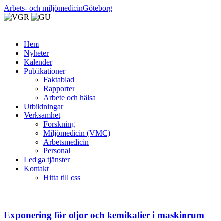
Arbets- och miljömedicin
Göteborg
Hem
Nyheter
Kalender
Publikationer
Faktablad
Rapporter
Arbete och hälsa
Utbildningar
Verksamhet
Forskning
Miljömedicin (VMC)
Arbetsmedicin
Personal
Lediga tjänster
Kontakt
Hitta till oss
Exponering för oljor och kemikalier i maskinrum