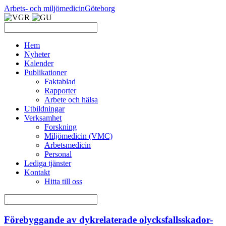
Arbets- och miljömedicin
Göteborg
Hem
Nyheter
Kalender
Publikationer
Faktablad
Rapporter
Arbete och hälsa
Utbildningar
Verksamhet
Forskning
Miljömedicin (VMC)
Arbetsmedicin
Personal
Lediga tjänster
Kontakt
Hitta till oss
Förebyggande av dykrelaterade olycksfallsskador-