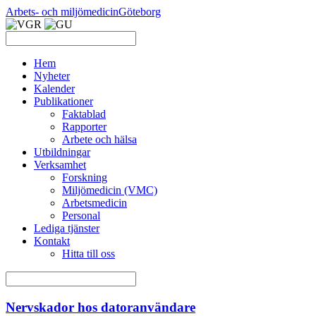
Arbets- och miljömedicin
Göteborg
Hem
Nyheter
Kalender
Publikationer
Faktablad
Rapporter
Arbete och hälsa
Utbildningar
Verksamhet
Forskning
Miljömedicin (VMC)
Arbetsmedicin
Personal
Lediga tjänster
Kontakt
Hitta till oss
Nervskador hos datoranvändare