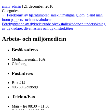
amm_admin
|
21 december, 2016
Categories:
←
Förekomst av hjärntumörer, särskilt maligna gliom, bland män
inom pappers- och massaindustrin
Förebyggande av dykrelaterade olycksfallsskador-en undersökning
av dykledare, divemasters och dykinstruktörer
→
Arbets- och miljömedicin
Besöksadress
Medicinaregatan 16A
Göteborg
Postadress
Box 414
405 30 Göteborg
Telefon/Fax
Mån – fre 08:30 – 11:30