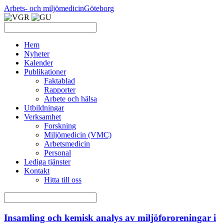
Arbets- och miljömedicin
Göteborg
Hem
Nyheter
Kalender
Publikationer
Faktablad
Rapporter
Arbete och hälsa
Utbildningar
Verksamhet
Forskning
Miljömedicin (VMC)
Arbetsmedicin
Personal
Lediga tjänster
Kontakt
Hitta till oss
Insamling och kemisk analys av miljöfororeningar i