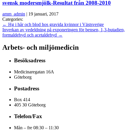
svensk modersmjölk-Resultat från 2008-2010
amm_admin
|
19 januari, 2017
Categories:
←
Hg i hår och blod hos gravida kvinnor i Västsverige
Inverkan av vedeldning på exponeringen för bensen, 1,3-butadien,
formaldehyd och acetaldehyd
→
Arbets- och miljömedicin
Besöksadress
Medicinaregatan 16A
Göteborg
Postadress
Box 414
405 30 Göteborg
Telefon/Fax
Mån – fre 08:30 – 11:30