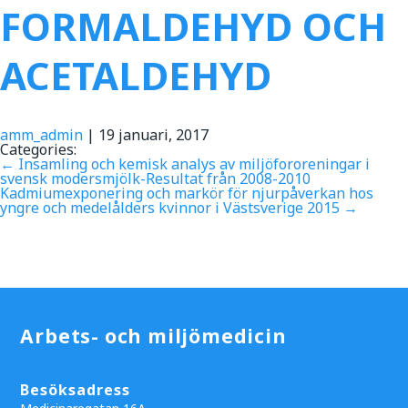
FORMALDEHYD OCH
ACETALDEHYD
amm_admin
|
19 januari, 2017
Categories:
←
Insamling och kemisk analys av miljöfororeningar i
svensk modersmjölk-Resultat från 2008-2010
Kadmiumexponering och markör för njurpåverkan hos
yngre och medelålders kvinnor i Västsverige 2015
→
Arbets- och miljömedicin
Besöksadress