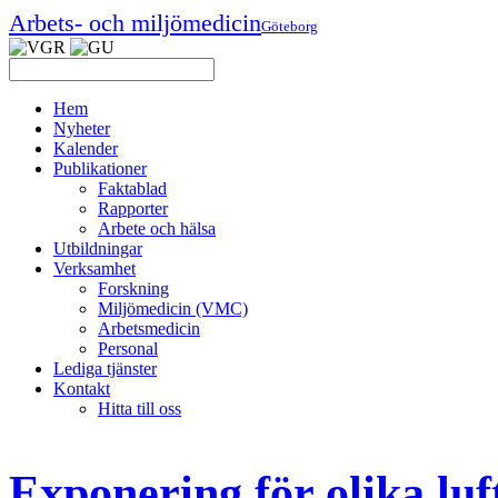
Arbets- och miljömedicin
Göteborg
Hem
Nyheter
Kalender
Publikationer
Faktablad
Rapporter
Arbete och hälsa
Utbildningar
Verksamhet
Forskning
Miljömedicin (VMC)
Arbetsmedicin
Personal
Lediga tjänster
Kontakt
Hitta till oss
Exponering för olika luf