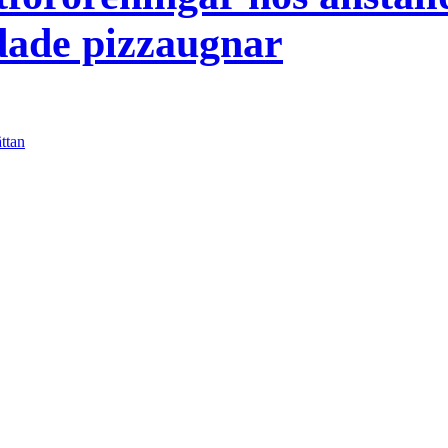
dade pizzaugnar
ttan