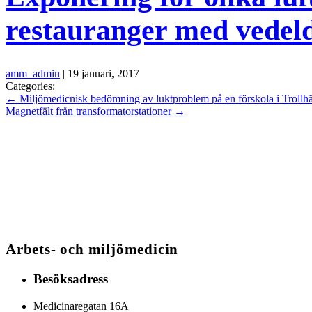
restauranger med vedel
amm_admin
|
19 januari, 2017
Categories:
←
Miljömedicnisk bedömning av luktproblem på en förskola i Trollhä
Magnetfält från transformatorstationer
→
Arbets- och miljömedicin
Besöksadress
Medicinaregatan 16A