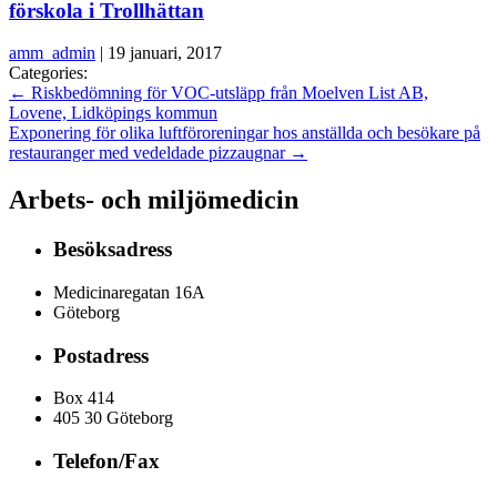
förskola i Trollhättan
amm_admin
|
19 januari, 2017
Categories:
←
Riskbedömning för VOC-utsläpp från Moelven List AB,
Lovene, Lidköpings kommun
Exponering för olika luftföroreningar hos anställda och besökare på
restauranger med vedeldade pizzaugnar
→
Arbets- och miljömedicin
Besöksadress
Medicinaregatan 16A
Göteborg
Postadress
Box 414
405 30 Göteborg
Telefon/Fax