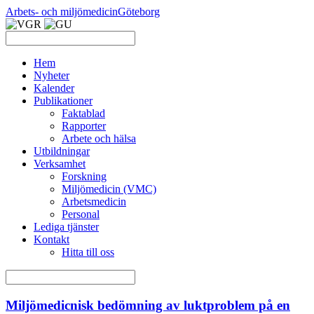
Arbets- och miljömedicin
Göteborg
Hem
Nyheter
Kalender
Publikationer
Faktablad
Rapporter
Arbete och hälsa
Utbildningar
Verksamhet
Forskning
Miljömedicin (VMC)
Arbetsmedicin
Personal
Lediga tjänster
Kontakt
Hitta till oss
Miljömedicnisk bedömning av luktproblem på en