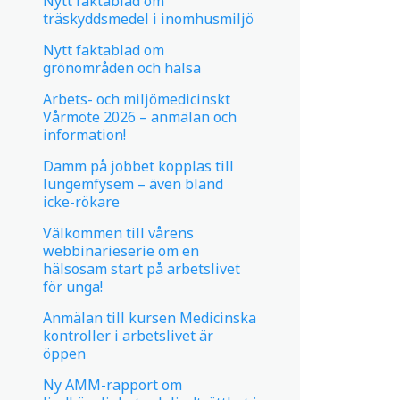
Nytt faktablad om
träskyddsmedel i inomhusmiljö
Nytt faktablad om
grönområden och hälsa
Arbets- och miljömedicinskt
Vårmöte 2026 – anmälan och
information!
Damm på jobbet kopplas till
lungemfysem – även bland
icke-rökare
Välkommen till vårens
webbinarieserie om en
hälsosam start på arbetslivet
för unga!
Anmälan till kursen Medicinska
kontroller i arbetslivet är
öppen
Ny AMM-rapport om