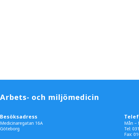
Arbets- och miljömedicin
Besöksadress
Tele
Medicinaregatan 16A
Mån – f
Göteborg
Tel: 03
Fax:
01